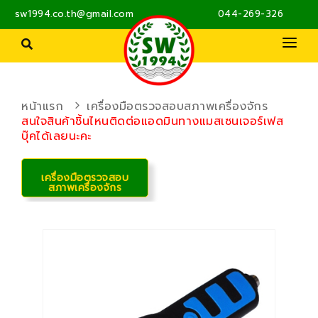
sw1994.co.th@gmail.com
044-269-326
PRODUCTS
ผลิตภัณฑ์ MILWAUKEE
PRODUCTS SKF
ซีล โอริง ปะเก็น
หน้าแรก
เครื่องมือตรวจสอบสภาพเครื่องจักร
ตลับลูกปืน ชุดตลับลูกปืน
สนใจสินค้าชิ้นไหนติดต่อแอดมินทางแมสเซนเจอร์เฟส
ตลับลูกปืน
ABOUT US
ผลิตภัณฑ์ระบบส่งกำลัง
บุ๊คได้เลยนะคะ
น้ำมันหล่อลื่นและจาระบี
ซีล
ปั๊มน้ำ
CONTACT
ผลิตภัณฑ์บำรุงรักษาตลับลูกปืน
ปั๊มลม อุปกรณ์ลม
เครื่องมือตรวจสอบ
สภาพเครื่องจักร
การตรวจสอบสภาพ
ผลิตภัณฑ์ระบบส่งกำลัง
ระบบการหล่อลื่น
พัดลมอุตสาหกรรม
มอเตอร์ไฟฟ้า
รอกและอุปกรณ์ยกของ
ล้อ
สลักภัณฑ์
สายพาน