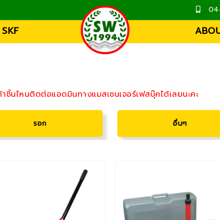
04
 SKF
ABOU
้าชิ้นไหนติดต่อแอดมินทางแมสเซนเจอร์เฟสบุ๊คได้เลยนะคะ
รอก
อื่นๆ