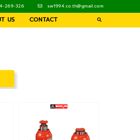
4-269-326
sw1994.co.th@gmail.com
T US
CONTACT