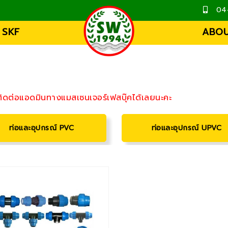
04
 SKF
ABOU
นติดต่อแอดมินทางแมสเซนเจอร์เฟสบุ๊คได้เลยนะคะ
ท่อและอุปกรณ์ PVC
ท่อและอุปกรณ์ UPVC