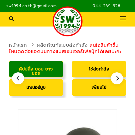
sw1994.co.th@gmail.com
044-269-326
PRODUCTS
ผลิตภัณฑ์ MILWAUKEE
PRODUCTS SKF
ซีล โอริง ปะเก็น
หน้าแรก
ผลิตภัณฑ์ระบบส่งกำลัง
สนใจสินค้าชิ้น
ตลับลูกปืน ชุดตลับลูกปืน
ไหนติดต่อแอดมินทางแมสเซนเจอร์เฟสบุ๊คได้เลยนะคะ
ตลับลูกปืน
ABOUT US
ผลิตภัณฑ์ระบบส่งกำลัง
น้ำมันหล่อลื่นและจาระบี
ซีล
ปั๊มน้ำ
CONTACT
คัปปลิ้ง ยอย ยาง
โซ่ส่งกำลัง
ผลิตภัณฑ์บำรุงรักษาตลับลูกปืน
ยอย
ปั๊มลม อุปกรณ์ลม
การตรวจสอบสภาพ
ผลิตภัณฑ์ระบบส่งกำลัง
ระบบการหล่อลื่น
เทเปอร์บูช
เฟืองโซ่
พัดลมอุตสาหกรรม
มอเตอร์ไฟฟ้า
รอกและอุปกรณ์ยกของ
ล้อ
สลักภัณฑ์
สายพาน