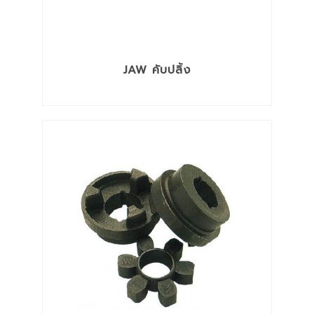
JAW คับปลิ้ง