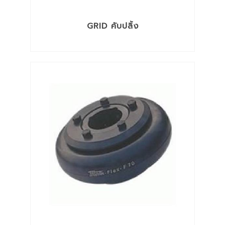
GRID คับปลิ้ง