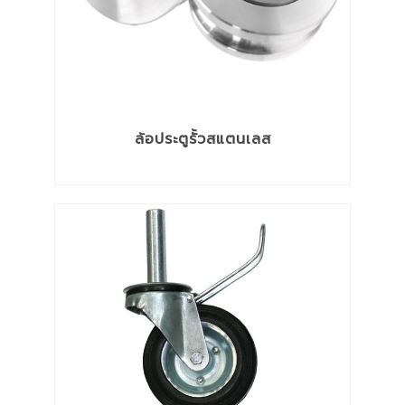
ล้อประตูรั้วสแตนเลส