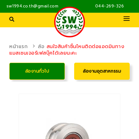
sw1994.co.th@gmail.com
044-269-326
PRODUCTS
ผลิตภัณฑ์ MILWAUKEE
PRODUCTS SKF
ซีล โอริง ปะเก็น
หน้าแรก
ล้อ
สนใจสินค้าชิ้นไหนติดต่อแอดมินทาง
ตลับลูกปืน ชุดตลับลูกปืน
แมสเซนเจอร์เฟสบุ๊คได้เลยนะคะ
ตลับลูกปืน
ABOUT US
ผลิตภัณฑ์ระบบส่งกำลัง
น้ำมันหล่อลื่นและจาระบี
ซีล
ปั๊มน้ำ
CONTACT
ล้องานทั่วไป
ล้องานอุตสาหกรรม
ผลิตภัณฑ์บำรุงรักษาตลับลูกปืน
ปั๊มลม อุปกรณ์ลม
การตรวจสอบสภาพ
ผลิตภัณฑ์ระบบส่งกำลัง
ระบบการหล่อลื่น
พัดลมอุตสาหกรรม
มอเตอร์ไฟฟ้า
รอกและอุปกรณ์ยกของ
ล้อ
สลักภัณฑ์
สายพาน